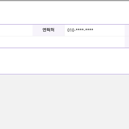
연락처
010-****-****