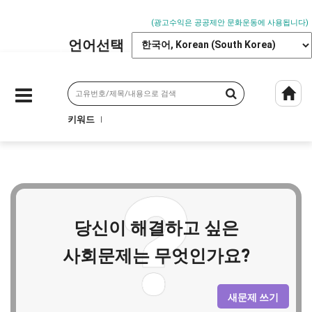
일
일
일
Next
Prev
로
로
로
(광고수익은 공공제안 문화운동에 사용됩니다)
국
국
국
민
민
민
언어선택
아
아
아
이
이
이
디
디
디
어
어
어
를
를
를
키워드
구
구
구
하
하
하
면
면
면
해
해
해
결
결
결
됩
됩
됩
니
니
니
다
다
다
당신이 해결하고 싶은
사회문제는 무엇인가요?
새문제 쓰기